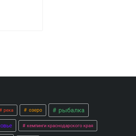
рыбалка
озеро
река
овье
кемпинги краснодарского края