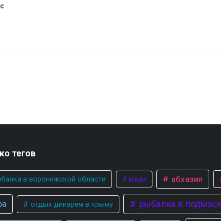
с
ко тегов
абхазия
балка в воронежской области
крым
фа
рыбалка в подмоск
отдых дикарем в крыму