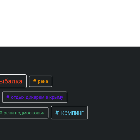
ыбалка
река
отдых дикарем в крыму
кемпинг
реки подмосковья