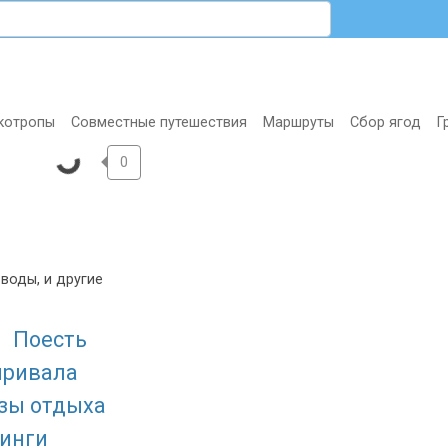
котропы
Совместные путешествия
Маршруты
Сбор ягод
Г
0
воды, и другие
Поесть
привала
азы отдыха
инги