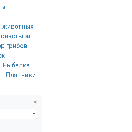
ды
я животных
монастыри
ор грибов
аж
Рыбалка
Платники
×