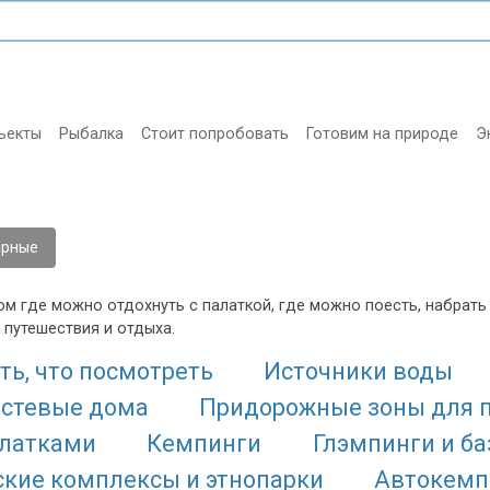
ъекты
Рыбалка
Стоит попробовать
Готовим на природе
Э
ярные
м где можно отдохнуть с палаткой, где можно поесть, набрать 
 путешествия и отдыха.
ть, что посмотреть
Источники воды
остевые дома
Придорожные зоны для 
алатками
Кемпинги
Глэмпинги и б
ские комплексы и этнопарки
Автокемп