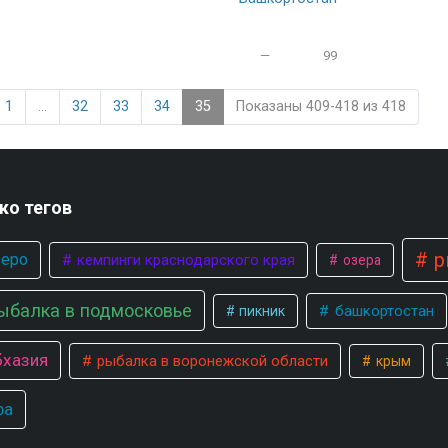
—
99
1
...
32
33
34
35
Показаны 409-418 из 418
ко тегов
р
еро
кемпинги краснодарского края
озера
ыбалка в подмосковье
башкортостан
пикник
хазия
рыбалка в воронежской области
крым
фа