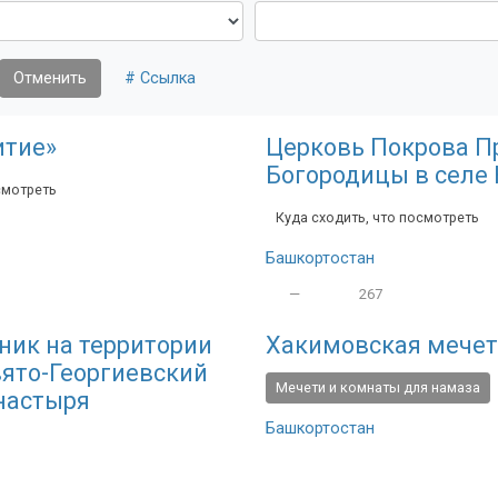
Отменить
# Ссылка
итие»
Церковь Покрова П
Богородицы в селе
смотреть
Куда сходить, что посмотреть
Башкортостан
—
267
ник на территории
Хакимовская мечет
ято-Георгиевский
Мечети и комнаты для намаза
настыря
Башкортостан