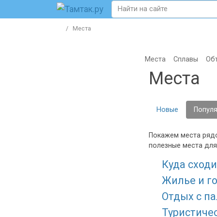
Места
Места
Сплавы
Об
Места
Новые
Попул
Покажем места рядо
полезные места для
Куда сходи
Жилье и г
Отдых с п
Туристиче