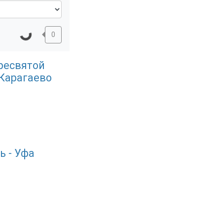
0
ресвятой
 Карагаево
ь - Уфа