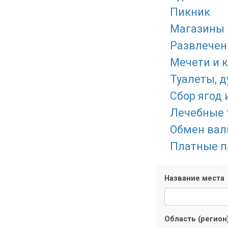
Пикник
Магазины 
Развлечен
Мечети и 
Туалеты, 
Сбор ягод 
Лечебные 
Обмен ва
Платные п
Название места
Область (регион