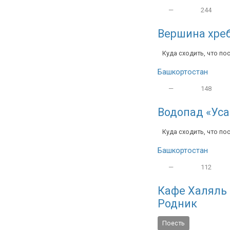
—
244
Вершина хреб
Куда сходить, что по
Башкортостан
—
148
Водопад «Уса
Куда сходить, что по
Башкортостан
—
112
Кафе Халяль 
Родник
Поесть