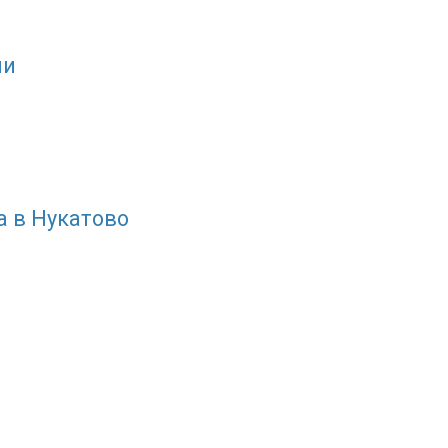
ми
а в Нукатово