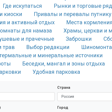
Где искупаться
Рынки и торговые ря
и киоски
Привалы и перевалы путнику
ия и активный отдых
Места кормлени
комнаты для намаза
Храмы, церкви и 
душевые и прачечные
Заброшки
Сб
и трав
Выбор редакции
Шиномонт
термальные и минеральные источники
люты
Беседки, мангал и зоны отдыха
арковки
Удобная парковка
Страна
)
Город