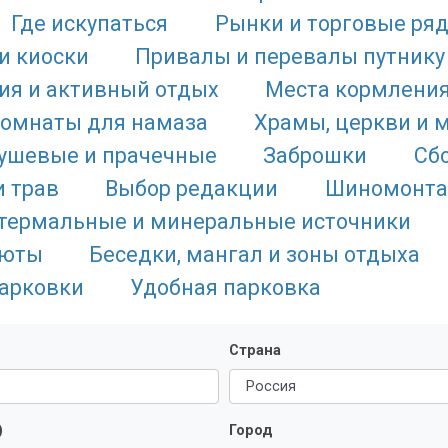
Где искупаться
Рынки и торговые ря
и киоски
Привалы и перевалы путнику
ия и активный отдых
Места кормлени
комнаты для намаза
Храмы, церкви и 
душевые и прачечные
Заброшки
Сб
и трав
Выбор редакции
Шиномонт
термальные и минеральные источники
люты
Беседки, мангал и зоны отдыха
арковки
Удобная парковка
Страна
)
Город