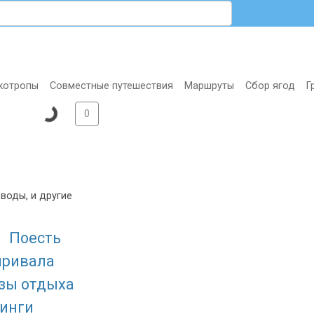
котропы
Совместные путешествия
Маршруты
Сбор ягод
Г
0
воды, и другие
Поесть
привала
азы отдыха
инги