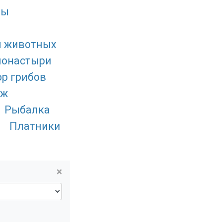
ды
я животных
монастыри
ор грибов
аж
Рыбалка
Платники
×