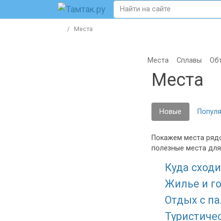
Места
Места
Сплавы
Об
Места
Новые
Попул
Покажем места рядо
полезные места для
Куда сходи
Жилье и г
Отдых с п
Туристиче