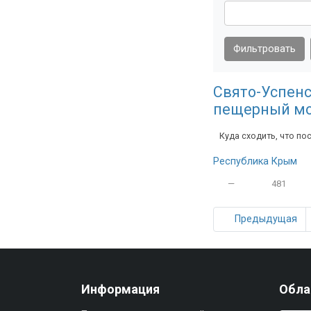
Фильтровать
Свято-Успен
пещерный м
Куда сходить, что по
Республика Крым
—
481
Предыдущая
Информация
Обла