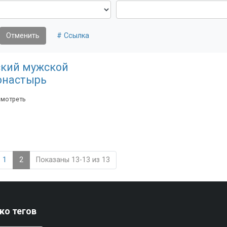
Отменить
# Ссылка
ский мужской
онастырь
смотреть
1
2
Показаны 13-13 из 13
ко тегов