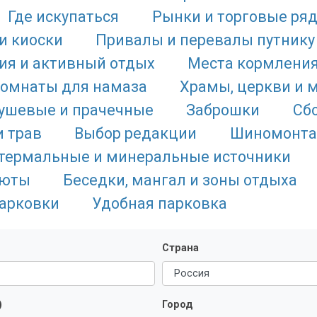
Где искупаться
Рынки и торговые ря
и киоски
Привалы и перевалы путнику
ия и активный отдых
Места кормлени
комнаты для намаза
Храмы, церкви и 
душевые и прачечные
Заброшки
Сб
и трав
Выбор редакции
Шиномонт
термальные и минеральные источники
люты
Беседки, мангал и зоны отдыха
арковки
Удобная парковка
Страна
)
Город