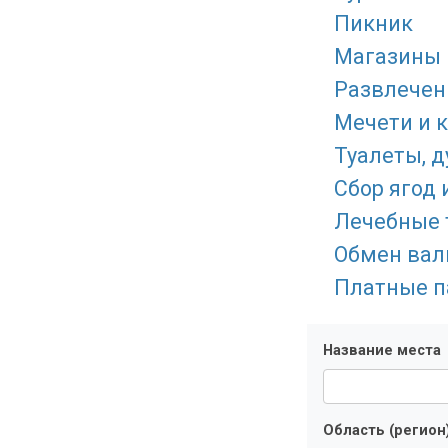
Пикник
Магазины 
Развлечен
Мечети и 
Туалеты, 
Сбор ягод 
Лечебные 
Обмен ва
Платные п
Название места
Область (регион