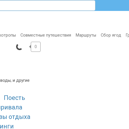
котропы
Совместные путешествия
Маршруты
Сбор ягод
Г
0
воды, и другие
Поесть
привала
азы отдыха
инги