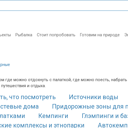
ъекты
Рыбалка
Стоит попробовать
Готовим на природе
Э
ярные
м где можно отдохнуть с палаткой, где можно поесть, набрать 
 путешествия и отдыха.
ть, что посмотреть
Источники воды
остевые дома
Придорожные зоны для 
алатками
Кемпинги
Глэмпинги и б
ские комплексы и этнопарки
Автокемп