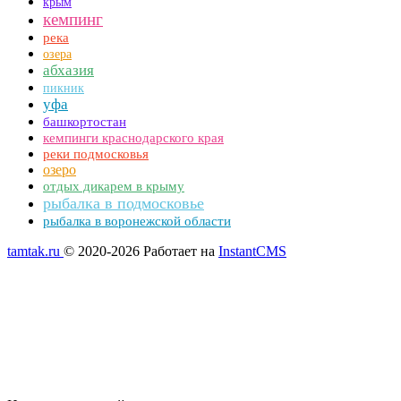
крым
кемпинг
река
озера
абхазия
пикник
уфа
башкортостан
кемпинги краснодарского края
реки подмосковья
озеро
отдых дикарем в крыму
рыбалка в подмосковье
рыбалка в воронежской области
tamtak.ru
© 2020-2026
Работает на
InstantCMS