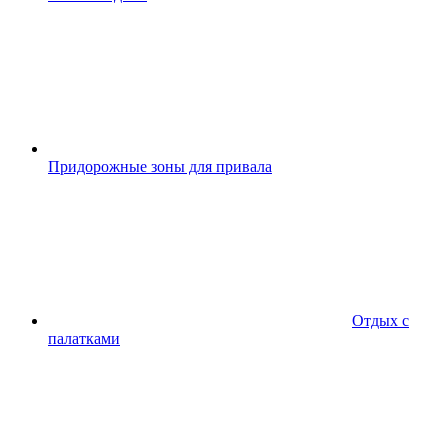
Придорожные зоны для привала
Отдых с
палатками