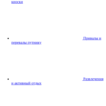
киоски
Привалы и
перевалы путнику
Развлечения
и активный отдых