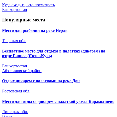
Куда сходить, что посмотреть
Башкортостан
Популярные места
Место для рыбалки на реке Нерль
Тверская обл.
Бесплатное место для отдыха в палатках (дикарем) на
озере Банное (Якты-Куль)
Башкортостан
Абзелиловский район
Отдых дикарем с палатками на реке Дон
Ростовская обл.
Место для отдыха дикарем с палаткой у села Карамышево
Липецкая обл.
Грязи