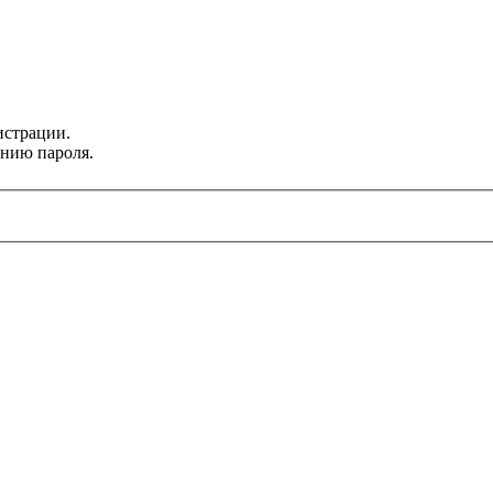
истрации.
ению пароля.