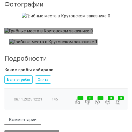
Фотографии
Подробности
Какие грибы собирали
Белые грибы
Опята
0
0
0
0
0
08.11.2025
12:21
145
👍
👎
😮
😍
👏
Комментарии