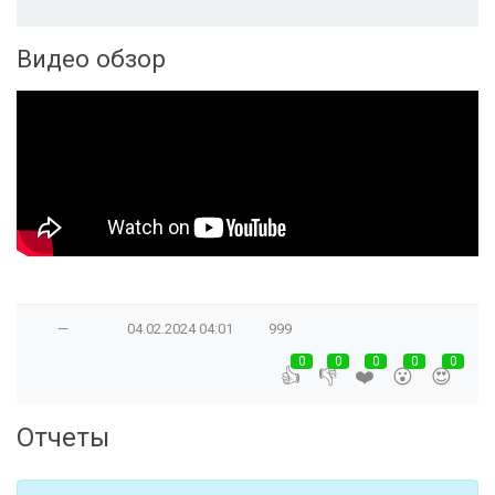
Видео обзор
—
04.02.2024
04:01
999
0
0
0
0
0
👍
👎
❤️
😮
😍
Отчеты