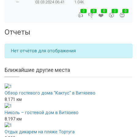
—
03.03.2024
06:41
1.04K
0
0
0
0
0
👍
👎
❤️
😮
😍
Отчеты
Нет отчётов для отображения
Ближайшие другие места
Обзор гостевого дома "Кактус" в Витязево
8.171 км
Николь – гостевой дом в Витязево
8.197 км
Отдых дикарем на пляже Тортуга