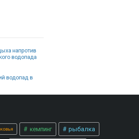
дыха напротив
кого водопада
ий водопад в
рыбалка
кемпинг
сковья