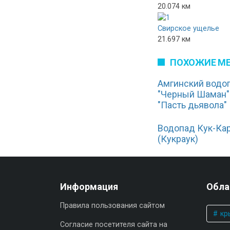
20.074 км
Свирское ущелье
21.697 км
ПОХОЖИЕ М
Амгинский водо
"Черный Шаман"
"Пасть дьявола"
Водопад Кук-Ка
(Кукраук)
Информация
Обла
Правила пользования сайтом
кр
Согласие посетителя сайта на