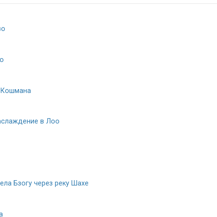
во
о
. Кошмана
аслаждение в Лоо
ела Бзогу через реку Шахе
а