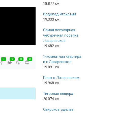
18.877 км
Водопад Игристый
19.333 км
Самая популярная
чебуречная поселка
Лазаревское
19.682 км
1-комнатная квартира
0
0
0
0
👎
❤️
😮
😍
в п.Лазаревское
19.891 км
Пляж в Лазаревском
19.968 км
Тигровая пещера
20.074 км
Свирское ущелье