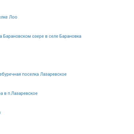
елке Лоо
а Барановском озере в селе Барановка
ебуречная поселка Лазаревское
а в п.Лазаревское
м