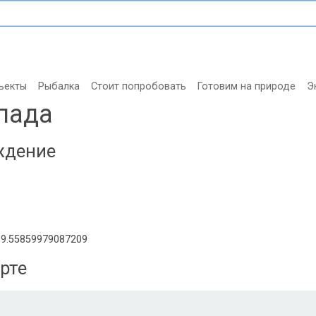
ъекты
Рыбалка
Стоит попробовать
Готовим на природе
Э
пада
ждение
39.55859979087209
рте