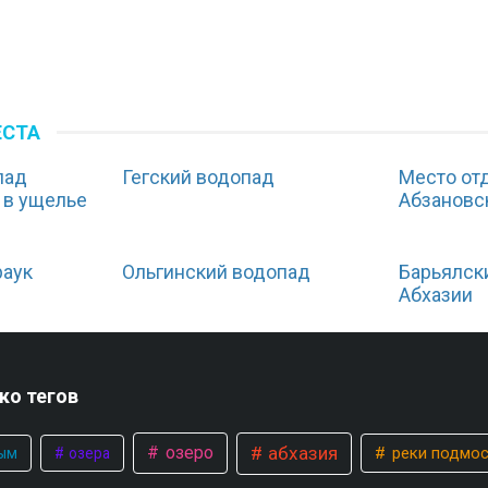
ЕСТА
пад
Гегский водопад
Место от
 в ущелье
Абзановс
раук
Ольгинский водопад
Барьялск
Абхазии
ко тегов
абхазия
озеро
реки подмо
ым
озера