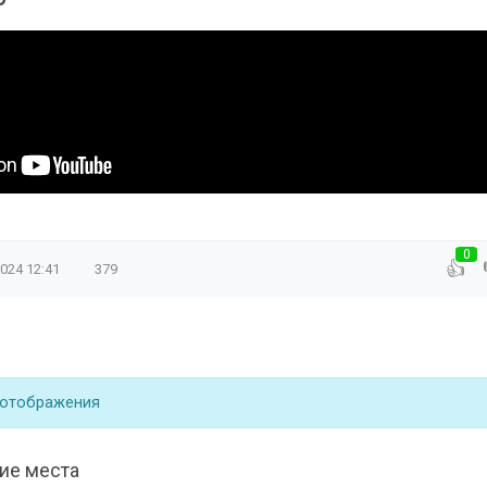
0
👍
2024
12:41
379
 отображения
ие места