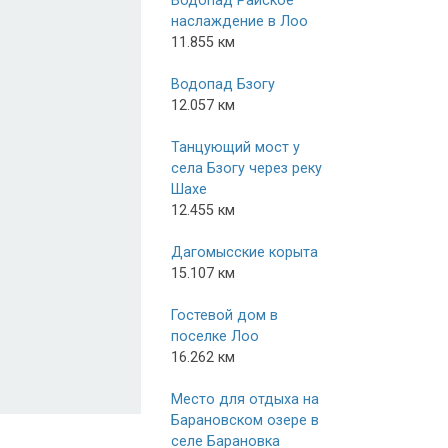
Водопад Райское
наслаждение в Лоо
11.855 км
Водопад Бзогу
12.057 км
Танцующий мост у
села Бзогу через реку
Шахе
12.455 км
Дагомысские корыта
15.107 км
Гостевой дом в
поселке Лоо
16.262 км
Место для отдыха на
Барановском озере в
селе Барановка