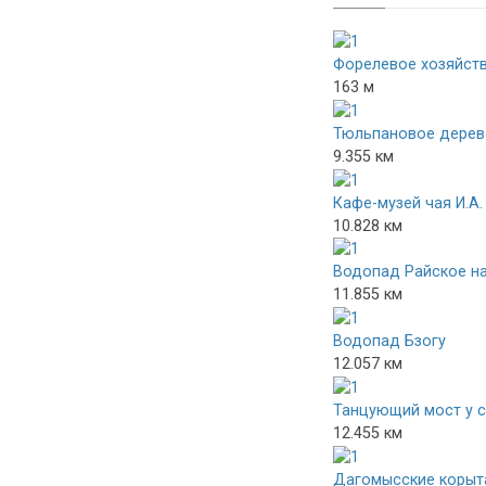
Форелевое хозяйст
163 м
Тюльпановое дерев
9.355 км
Кафе-музей чая И.А
10.828 км
Водопад Райское н
11.855 км
Водопад Бзогу
12.057 км
Танцующий мост у с
12.455 км
Дагомысские корыт