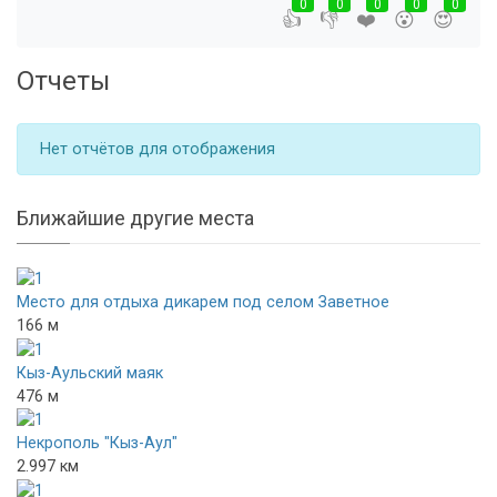
0
0
0
0
0
👍
👎
❤️
😮
😍
Отчеты
Нет отчётов для отображения
Ближайшие другие места
Место для отдыха дикарем под селом Заветное
166 м
Кыз-Аульский маяк
476 м
Некрополь "Кыз-Аул"
2.997 км