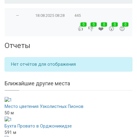
—
18.08.2025
08:28
445
0
0
0
0
0
👍
👎
❤️
😮
😍
Отчеты
Нет отчётов для отображения
Ближайшие другие места
Место цветения Узколистных Пионов
50 м
Бухта Провато в Орджоникидзе
591 м