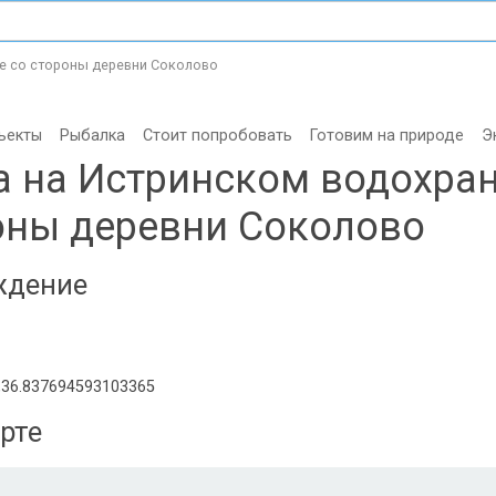
е со стороны деревни Соколово
ъекты
Рыбалка
Стоит попробовать
Готовим на природе
Э
 на Истринском водохра
оны деревни Соколово
ждение
,36.837694593103365
рте