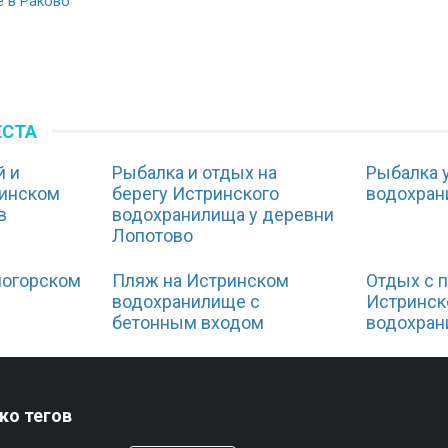
е в Раково
ЕСТА
й и
Рыбалка и отдых на
Рыбалка у
ринском
берегу Истринского
водохра
в
водохранилища у деревни
Лопотово
ногорском
Пляж на Истринском
Отдых с п
водохранилище с
Истринс
бетонным входом
водохра
ко тегов