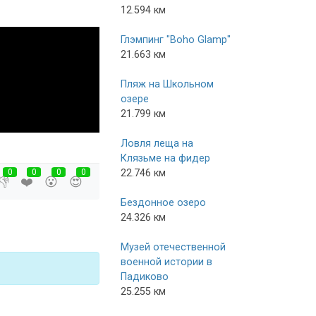
12.594 км
Глэмпинг "Boho Glamp"
21.663 км
Пляж на Школьном
озере
21.799 км
Ловля леща на
Клязьме на фидер
0
0
0
0
22.746 км
👎
❤️
😮
😍
Бездонное озеро
24.326 км
Музей отечественной
военной истории в
Падиково
25.255 км