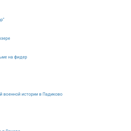
mp"
озере
ьме на фидер
й военной истории в Падиково