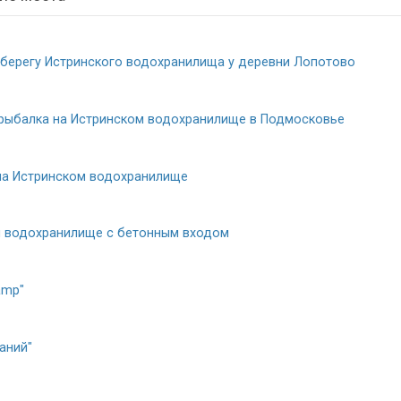
 берегу Истринского водохранилища у деревни Лопотово
 рыбалка на Истринском водохранилище в Подмосковье
на Истринском водохранилище
м водохранилище с бетонным входом
amp"
аний"