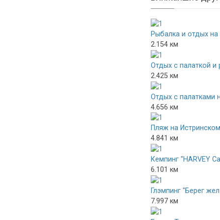
Рыбалка и отдых на
2.154 км
Отдых с палаткой и
2.425 км
Отдых с палатками 
4.656 км
Пляж на Истринско
4.841 км
Кемпинг "HARVEY C
6.101 км
Глэмпинг "Берег жел
7.997 км