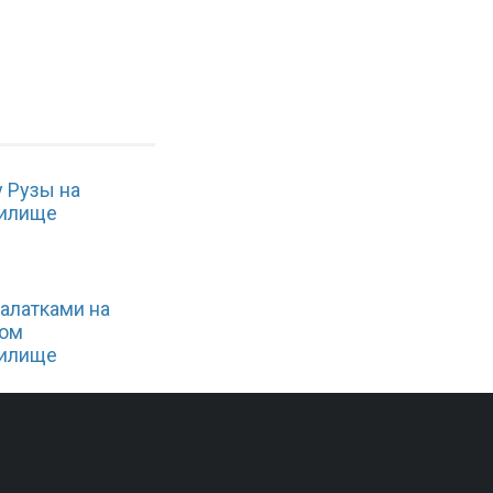
 Рузы на
нилище
алатками на
ком
нилище