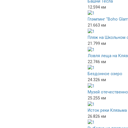
Башни Тесла
12.594 км
Глэмпинг "Boho Gla
21.663 км
Пляж на Школьном 
21.799 км
Ловля леща на Кляз
22.746 км
Бездонное озеро
24.326 км
Музей отечественно
25.255 км
Исток реки Клязьма
26.826 км