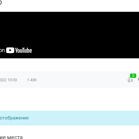
р
0
👍
2022
10:03
1.43K
 отображения
ие места