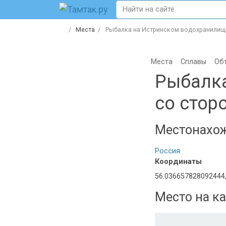
Места
Рыбалка на Истринском водохранилищ
Места
Сплавы
Об
Рыбалка
со стор
Местонахо
Россия
Координаты
56.036657828092444
Место на ка