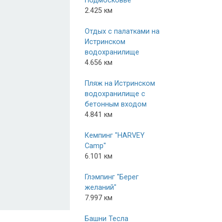
Подмосковье
2.425 км
Отдых с палатками на
Истринском
водохранилище
4.656 км
Пляж на Истринском
водохранилище с
бетонным входом
4.841 км
Кемпинг "HARVEY
Camp"
6.101 км
Глэмпинг "Берег
желаний"
7.997 км
Башни Тесла