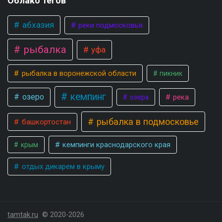
Облако тегов
абхазия
реки подмосковья
рыбалка
уфа
рыбалка в воронежской области
пикник
кемпинг
озеро
река
озера
рыбалка в подмосковье
башкортостан
кемпинги краснодарского края
крым
отдых дикарем в крыму
tamtak.ru
© 2020-2026