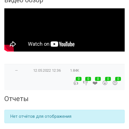
Видео обзор
—
12.05.2022
12:36
1.84K
0
0
0
0
0
👍
👎
❤️
😮
😍
Отчеты
Нет отчётов для отображения