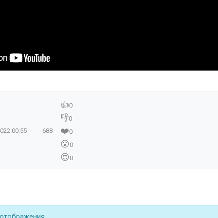
👍
0
👎
0
❤️
2022
00:55
688
0
😮
0
😍
0
 отображения