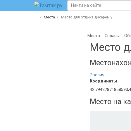
Места
Место для отдыха дикарем у
Места
Сплавы
Об
Место д
Местонахо
Россия
Координаты
42.79437871858593,
Место на ка