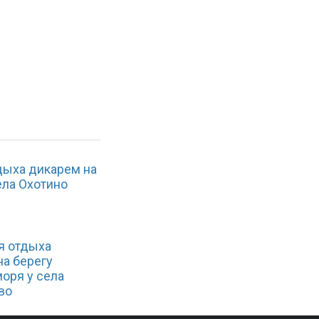
дыха дикарем на
ела Охотино
я отдыха
на берегу
оря у села
во