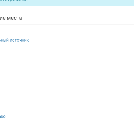
ие места
ьный источник
азо