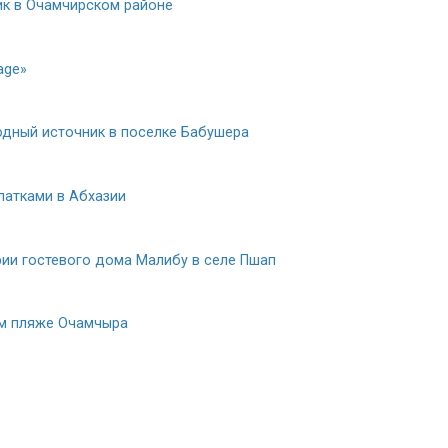
ик в Очамчирском районе
age»
дный источник в поселке Бабушера
латками в Абхазии
рии гостевого дома Малибу в селе Пшап
м пляже Очамчыра