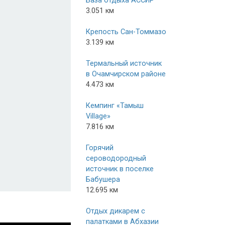
База отдыха АССИР
3.051 км
Крепость Сан-Томмазо
3.139 км
Термальный источник
в Очамчирском районе
4.473 км
Кемпинг «Тамыш
Village»
7.816 км
Горячий
сероводородный
источник в поселке
Бабушера
12.695 км
Отдых дикарем с
палатками в Абхазии