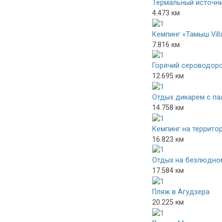
Термальный источн
4.473 км
Кемпинг «Тамыш Vill
7.816 км
Горячий сероводоро
12.695 км
Отдых дикарем с па
14.758 км
Кемпинг на террито
16.823 км
Отдых на безлюдно
17.584 км
Пляж в Агудзера
20.225 км