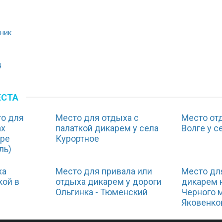
ник
д
ЕСТА
то для
Место для отдыха с
Место от
ах
палаткой дикарем у села
Волге у с
ере
Курортное
ль)
ха
Место для привала или
Место дл
кой в
отдыха дикарем у дороги
дикарем 
ы
Ольгинка - Тюменский
Черного м
Яковенко