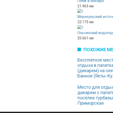
Пляж в Мачара
21.463 км
Мерхеульский источ
22.173 км
Ольгинский водопа
25.661 км
ПОХОЖИЕ М
Бесплатное мес
отдыха в палатк
(дикарем) на оз
Банное (Якты-Ку
Место для отды
дикарем с палат
посёлке турбаз
Приморская