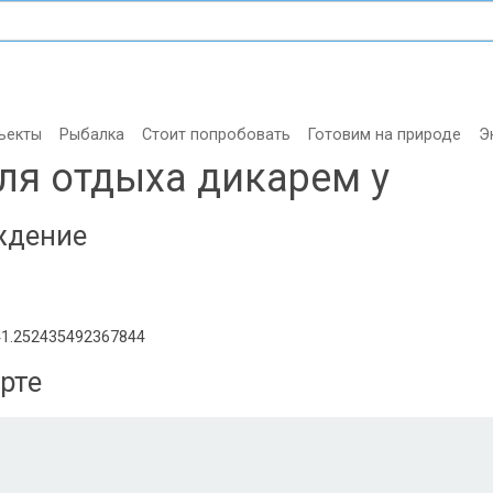
ъекты
Рыбалка
Стоит попробовать
Готовим на природе
Э
ля отдыха дикарем у
ждение
41.252435492367844
рте