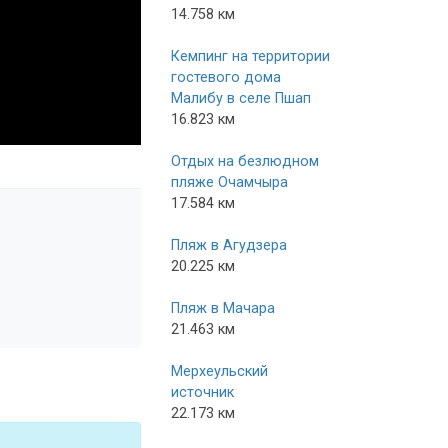
14.758 км
Кемпинг на территории
гостевого дома
Малибу в селе Пшап
16.823 км
Отдых на безлюдном
пляже Очамчыра
17.584 км
Пляж в Агудзера
20.225 км
Пляж в Мачара
21.463 км
Мерхеульский
источник
22.173 км