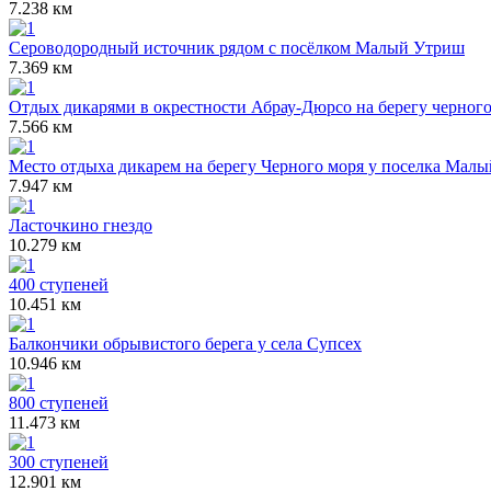
7.238 км
Сероводородный источник рядом с посёлком Малый Утриш
7.369 км
Отдых дикарями в окрестности Абрау-Дюрсо на берегу черног
7.566 км
Место отдыха дикарем на берегу Черного моря у поселка Мал
7.947 км
Ласточкино гнездо
10.279 км
400 ступеней
10.451 км
Балкончики обрывистого берега у села Супсех
10.946 км
800 ступеней
11.473 км
300 ступеней
12.901 км