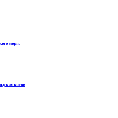
кого моря.
ндских китов