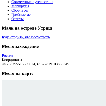
Совместные путешествия
Маршруты
Сбор ягод
Грибные места
Отчеты
Маяк на острове Утриш
Куда сходить, что посмотреть
Местонахождение
Россия
Координаты
44.758755515689614,37.377819103863345
Место на карте