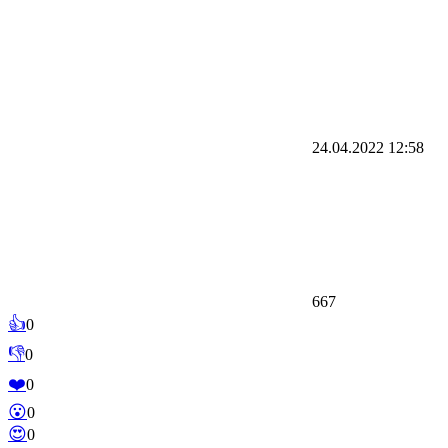
24.04.2022
12:58
667
👍
0
👎
0
❤️
0
😮
0
😍
0