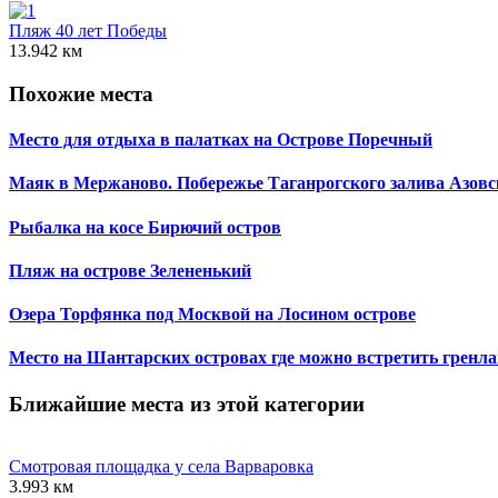
Пляж 40 лет Победы
13.942 км
Похожие места
Место для отдыха в палатках на Острове Поречный
Маяк в Мержаново. Побережье Таганрогского залива Азовс
Рыбалка на косе Бирючий остров
Пляж на острове Зелененький
Озера Торфянка под Москвой на Лосином острове
Место на Шантарских островах где можно встретить гренла
Ближайшие места из этой категории
Смотровая площадка у села Варваровка
3.993 км