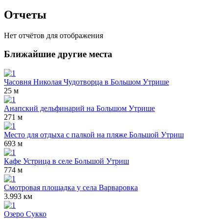
Отчеты
Нет отчётов для отображения
Ближайшие другие места
Часовня Николая Чудотворца в Большом Утрише
25 м
Анапский дельфинарий на Большом Утрише
271 м
Место для отдыха с палкой на пляже Большой Утриш
693 м
Кафе Устрица в селе Большой Утриш
774 м
Смотровая площадка у села Варваровка
3.993 км
Озеро Сукко