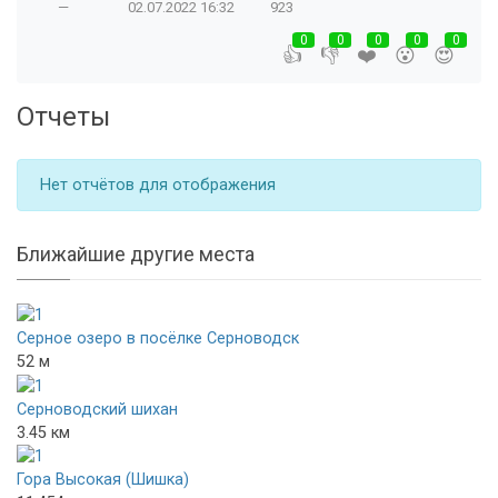
—
02.07.2022
16:32
923
0
0
0
0
0
👍
👎
❤️
😮
😍
Отчеты
Нет отчётов для отображения
Ближайшие другие места
Серное озеро в посёлке Серноводск
52 м
Серноводский шихан
3.45 км
Гора Высокая (Шишка)