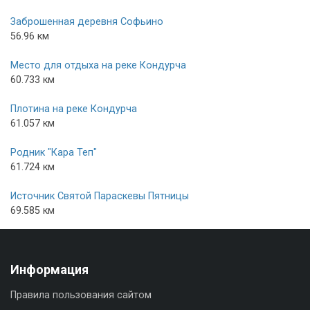
Заброшенная деревня Софьино
56.96 км
Место для отдыха на реке Кондурча
60.733 км
Плотина на реке Кондурча
61.057 км
Родник "Кара Теп"
61.724 км
Источник Святой Параскевы Пятницы
69.585 км
Информация
Правила пользования сайтом