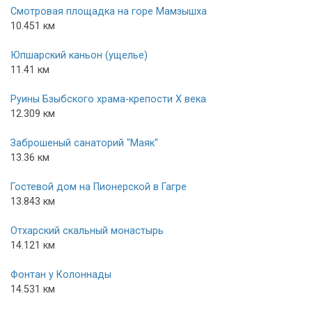
Смотровая площадка на горе Мамзышха
10.451 км
Юпшарский каньон (ущелье)
11.41 км
Руины Бзыбского храма-крепости X века
12.309 км
Заброшеный санаторий "Маяк"
13.36 км
Гостевой дом на Пионерской в Гагре
13.843 км
Отхарский скальный монастырь
14.121 км
Фонтан у Колоннады
14.531 км