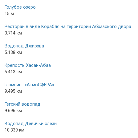
Голубое озеро
15 м
Ресторан в виде Корабля на территории Абхазского двора
3.714 км
Водопад Джирхва
5.138 км
Крепость Хасан-Абаа
5.413 км
Глэмпинг «АтмоСФЕРА»
9.495 км
Гегский водопад
9.696 км
Водопад Девичьи слезы
10.339 км