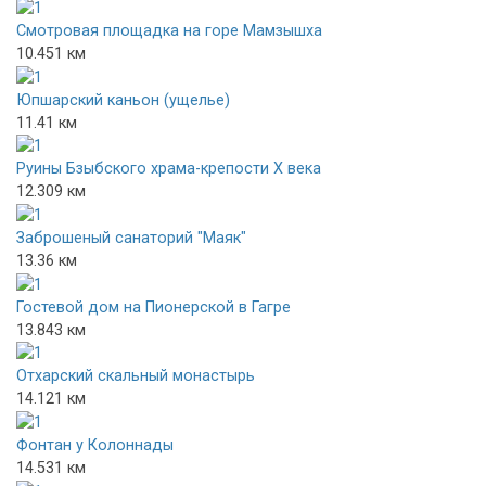
Смотровая площадка на горе Мамзышха
10.451 км
Юпшарский каньон (ущелье)
11.41 км
Руины Бзыбского храма-крепости X века
12.309 км
Заброшеный санаторий "Маяк"
13.36 км
Гостевой дом на Пионерской в Гагре
13.843 км
Отхарский скальный монастырь
14.121 км
Фонтан у Колоннады
14.531 км