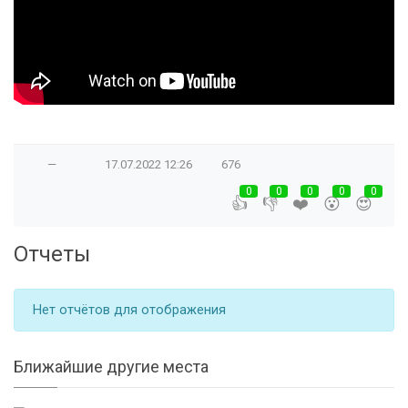
—
17.07.2022
12:26
676
0
0
0
0
0
👍
👎
❤️
😮
😍
Отчеты
Нет отчётов для отображения
Ближайшие другие места