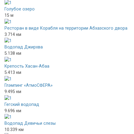
Голубое озеро
15 м
Ресторан в виде Корабля на территории Абхазского двора
3.714 км
Водопад Джирхва
5.138 км
Крепость Хасан-Абаа
5.413 км
Глэмпинг «АтмоСФЕРА»
9.495 км
Гегский водопад
9.696 км
Водопад Девичьи слезы
10.339 км