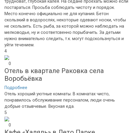
трудноват, глубокая калея. На седане проехать можно если
постараться. Просьба соблюдать чистоту и порядок.
Место конечно официально не для купания. Бетон
скользкий в водорослях, некоторые одевают носки, чтобы
не скользить. Есть рыба, за которой можно наблюдать на
мелководье, ну и соответсвенно порыбачить. За детьми
нужно внимательно следить, т.к. могут подскользнуться и
уйти течением.
4
0
Отель в квартале Раковка села
Воробьёвка
Подробнее
Отель хороший уютные комнаты. В комнатах чисто,
понравилось обслуживание персоналом, люди очень
добрые отзывчевые. Вкусная еда.
5
0
Кафе «Халяль» в Лето Парке