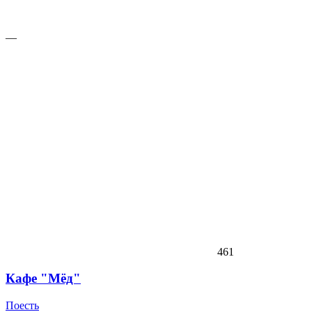
—
461
Кафе "Мëд"
Поесть