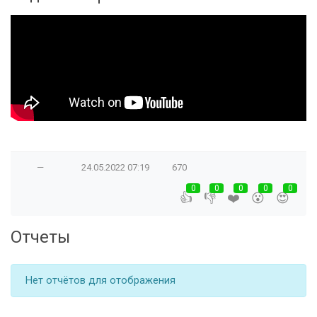
—
24.05.2022
07:19
670
0
0
0
0
0
👍
👎
❤️
😮
😍
Отчеты
Нет отчётов для отображения