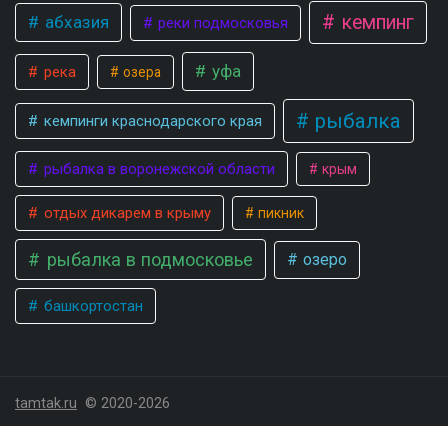
кемпинг
абхазия
реки подмосковья
уфа
река
озера
рыбалка
кемпинги краснодарского края
рыбалка в воронежской области
крым
отдых дикарем в крыму
пикник
рыбалка в подмосковье
озеро
башкортостан
tamtak.ru
© 2020-2026