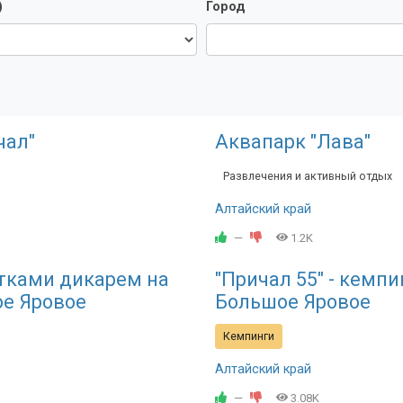
)
Город
чал"
Аквапарк "Лава"
Развлечения и активный отдых
Алтайский край
—
1.2K
тками дикарем на
"Причал 55" - кемпи
ое Яровое
Большое Яровое
Кемпинги
Алтайский край
—
3.08K