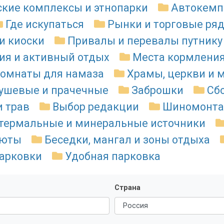
ские комплексы и этнопарки
Автокемп
Где искупаться
Рынки и торговые ря
и киоски
Привалы и перевалы путнику
ия и активный отдых
Места кормлени
комнаты для намаза
Храмы, церкви и 
душевые и прачечные
Заброшки
Сб
и трав
Выбор редакции
Шиномонт
термальные и минеральные источники
люты
Беседки, мангал и зоны отдыха
арковки
Удобная парковка
Страна