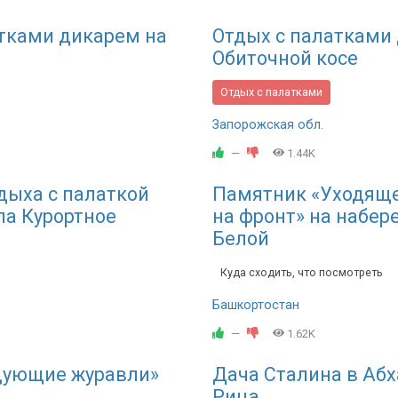
тками дикарем на
Отдых с палатками
Обиточной косе
Отдых с палатками
Запорожская обл.
—
1.44K
дыха с палаткой
Памятник «Уходяще
ла Курортное
на фронт» на набер
Белой
Куда сходить, что посмотреть
Башкортостан
—
1.62K
цующие журавли»
Дача Сталина в Абх
Рица