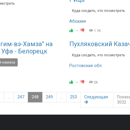
смотреть
Куда сходить, что посмотреть
Абхазия
—
1.1K
гим-вэ-Хамза" на
Пухляковский Каза
ы Уфа - Белорецк
Куда сходить, что посмотреть
я намаза
Ростовская обл.
—
2K
1
...
247
248
249
...
253
Следующая
Показ
3032