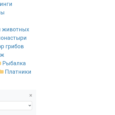
инги
ды
я животных
монастыри
ор грибов
аж
Рыбалка
Платники
×