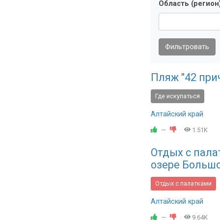
Область (регион
Фильтровать
Пляж "42 при
Где искупаться
Алтайский край
—
1.51K
Отдых с пала
озере Больш
Отдых с палатками
Алтайский край
—
9.64K