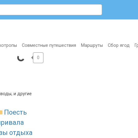
котропы
Совместные путешествия
Маршруты
Сбор ягод
Г
0
воды, и другие
Поесть
привала
азы отдыха