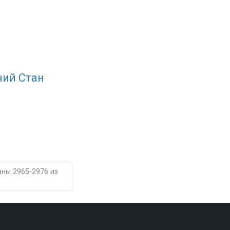
чий Стан
аны 2965-2976 из