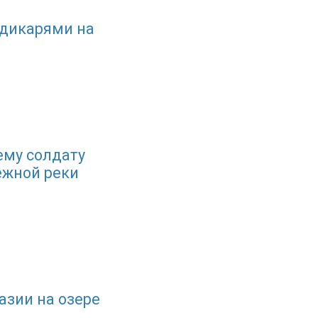
 дикарями на
му солдату
ежной реки
азии на озере