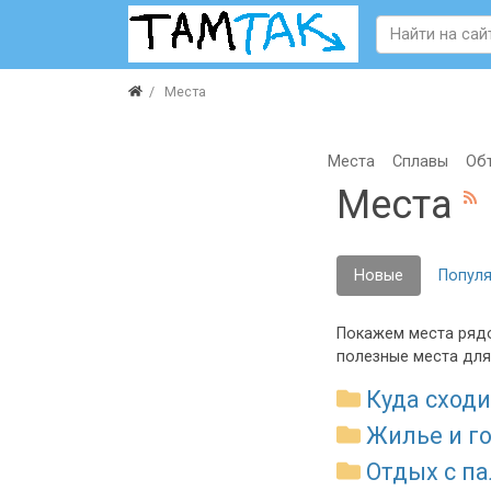
Места
Места
Сплавы
Об
Места
Новые
Попул
Покажем места рядо
полезные места для
Куда сходи
Жилье и г
Отдых с п