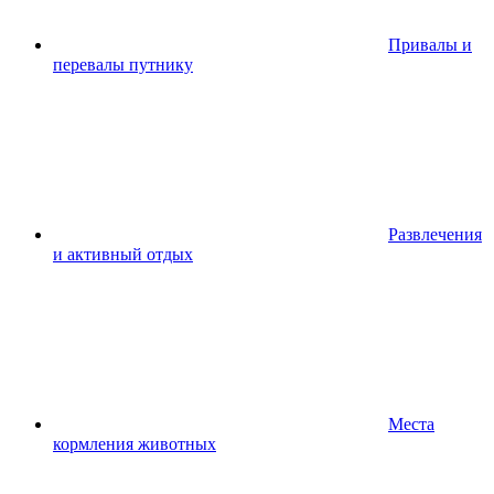
Привалы и
перевалы путнику
Развлечения
и активный отдых
Места
кормления животных