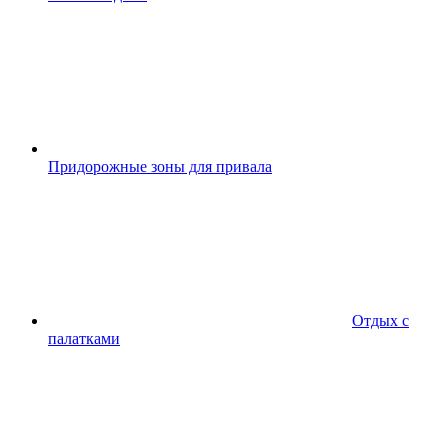
Придорожные зоны для привала
Отдых с
палатками